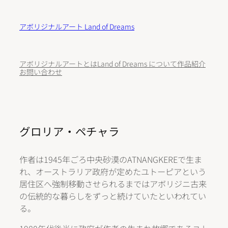
内
容
アボリジナルアート Land of Dreams
を
ス
キ
アボリジナルアートとは
Land of Dreams について
作品紹介
ッ
お問い合わせ
プ
グロリア・ペチャラ
作者は1945年ごろ中央砂漠のATNANGKEREで生ま
れ、オーストラリア政府が定めたユトーピアという
居住区へ強制移動させられるまではアボリジニ古来
の伝統的な暮らしをずっと続けていたといわれてい
る。