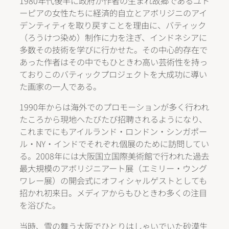
1980年代後半に政府が作者の生まれ故郷であるユト
ーピアの女性たちに経済的自立とアボリジニのアイ
デンティティを取り戻すことを理由に、バティック
（ろうけつ染め）制作に力を注ぎ、インドネシアに
多数その技術を学びに行かせた。その中心的存在で
あった作者はその中でもひときわ高い芸術性を持っ
ておりこのバティックプロジェクトを大成功に導い
た画家の一人である。
1990年からは海外でのプロモーションが多く行われ
たころから現地へたびたび招聘されるようになり、
これまでにもアイルランド・ロンドン・シンガポー
ル・NY・インドでそれぞれ個展のために訪問してい
る。2008年には大阪国立国際美術館で行われた過去
最大規模のアボリジニアート展（エミリー・ウング
ワレー展）の開会式にオフィシャルゲストとしても
招かれ初来日。メディアからもひときわ多くの注目
を浴びた。
当時、雪の舞う大阪でひとりはしゃいでいた砂漠生