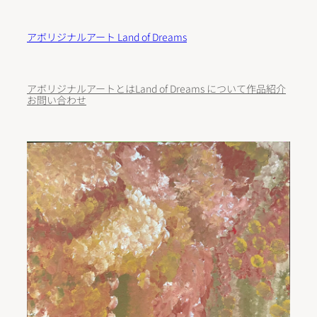
内
容
アボリジナルアート Land of Dreams
を
ス
キ
アボリジナルアートとは
Land of Dreams について
作品紹介
ッ
お問い合わせ
プ