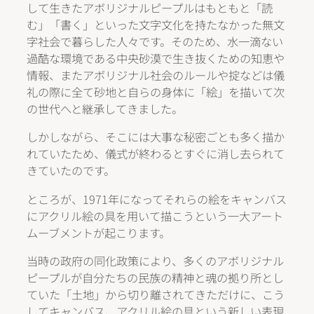
して生きたアボリジナルピープルはもともと「読
む」「書く」といった文字文化を持たなかった無文
字社会で暮らした人々です。そのため、水一滴ない
過酷な環境である中央砂漠で生き抜くための知恵や
情報、またアボリジナル社会のルールや掟などは儀
礼の際に全て砂地と自らの身体に「絵」を描いて次
の世代へと継承してきました。
しかしながら、そこには大事な秘密ごとも多く描か
れていたため、儀式が終わるとすぐに消し去られて
きていたのです。
ところが、1971年になってそれらの絵をキャンバス
にアクリル絵の具を用いて描こうという一大アート
ムーブメントが起こります。
当時の政府の同化政策により、多くのアボリジナル
ピープルが自分たちの民族の精神と魂の拠り所とし
ていた「土地」から切り離されてきただけに、こう
してキャンバス、アクリル絵の具という新しい表現