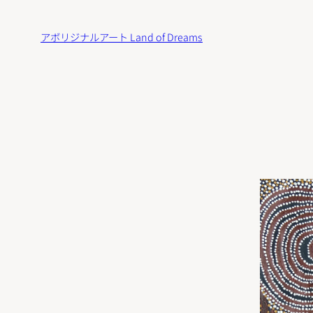
内
容
アボリジナルアート Land of Dreams
を
ス
キ
ッ
プ