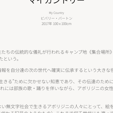
My Country
ビバリー・バートン
2017年
100 x 100cm
性たちの伝統的な儀礼が行われるキャンプ地《集合場所
たという。
情報を自分達の次の世代へ確実に伝承するという大きな
生きる”ために欠かせない知恵であり、その伝達のため
それには部族の歌・踊りを伴いながら、アボリジニの女
ない無文字社会で生きるアボリジニの人々にとって、絵