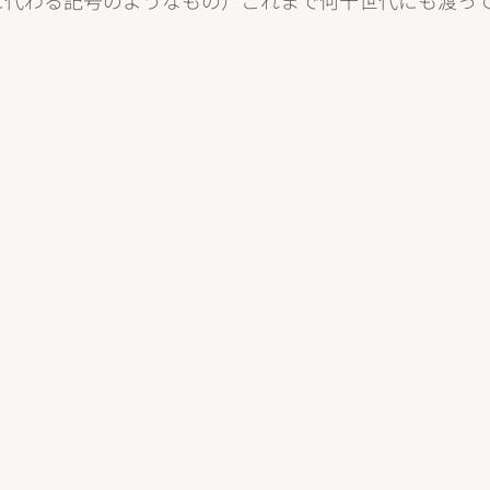
に代わる記号のようなもの）これまで何千世代にも渡っ