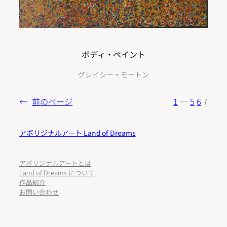
ボディ・ペイント
グレイシー・モートン
←
前のページ
1
…
5
6
7
アボリジナルアート Land of Dreams
アボリジナルアートとは
Land of Dreams について
作品紹介
お問い合わせ