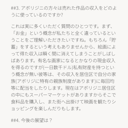
##3. アボリジニの方々は売れた作品の収入をどのよ
うに使っているのですか?
これは実に多くいただく質問のひとつです。まず、
「お金」という概念が私たちと全く違っているとい
うことをご理解いただきたいですね。もちろん「貯
蓄」をするという考えもありませんから、絵画によ
って得た収入は瞬く間に消えてしまうことがしばし
ばあります。有名な画家になるとかなりの現金収入
を得るのですが(一日数千ドル)私有財産を持つとい
う概念が無い彼等は、その収入を居住区で自分の家
族(アボリジに特有の親族制度があります)に毎回均
等に配当をしたりします。現在はアボリジニ居住区
の中にもスーパーマーケットがありますからそこで
食料品を購入し、また街へ出掛けて映画を観たりシ
ョッピングを楽しんだりもします。
##4. 今後の展望は？