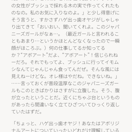
の女性がブッシュで採れる木の実で作ってくれたも
のなの。私のお気に入りなのよ。」と少し得意げに
そう言うと、すかさずハゲ出っ歯オヤジがしゃしゃ
り出てきて「おいおい、聞いてくれよ。このジャパ
ニーズガールがなぁ…。（最近ガールと言われるこ
ともあまり…というかほとんどなくなったので一瞬
顔がほころぶ。）何の仕事してるか知ってる
か？“アボアート”だよ、“アボアート”！信じられね
ーだろ。それでもってよ、ブッシュに行ってイモム
シなんてじゃんじゃん食ってんだぜ。そんな風には
見えねーけどな。オレ様はやだね。できないね。」
……言っておくが普段温厚なこのジャパニーズガー
ルもこのときばかりはさすがに立腹した。そう、腹
が立ったということだ。近くにちゃぶ台というもの
があったら間違いなく立てひざついてひっくり返し
ていたはずだ。
「ちょっと、ハゲ出っ歯オヤジ！あなたはアボリジ
ナルアートについていったいどれだけ理解している