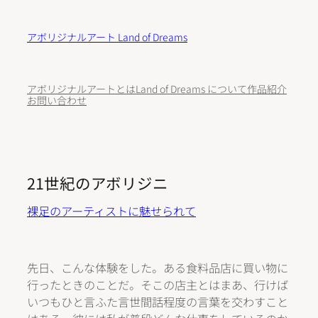
内
容
アボリジナルアート Land of Dreams
を
ス
キ
アボリジナルアートとは
Land of Dreams について
作品紹介
ッ
お問い合わせ
プ
21世紀のアボリジニ
裸足のアーティストに魅せられて
先日、こんな体験をした。ある食料品店に買い物に
行ったときのことだ。そこの店主とはまあ、行けば
いつもひと言ふた言世間話程度の言葉を交わすこと