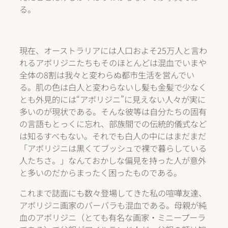
る。
現在、オーストラリアには人口およそ25万人と言わ
れるアボリジニたちもそのほとんどは混血でいまや
全体の8割は我々と変わらぬ都市生活を営んでい
る。肌の色は白人と変わらないし髪も金髪で少なく
とも外見的には“アボリジニ”に見えない人々が実に
多いのが現状である。そんな彼等は自分たちの固有
の言語もとっくに忘れ、部族間での伝統的儀式など
は知るすべもない。それでも白人の中にはまだまだ
「アボリジニは黒くてブッシュで裸で暮らしている
人たちさ。」なんておかしな偏見を持った人が意外
と多いのだからまったく困ったものである。
これまで誌面にも数々登場してきた私の喧嘩友達、
アボリジニ画家のバーバラも混血である。母親が純
血のアボリジニ（とても有名な画家・ミニープーラ