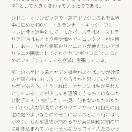
拠” として大きく変わっていったのである。
シドニーオリンピックで一躍アボリジニの名を世界
中に広めた400メートルランナー・キャシーフリー
マンは陸上選手として、またバーバラはオーストラ
リア国内はもとより今や海外でもコレクターが注目
し、あちこちから個展のリクエストが絶えないアボ
リジニの画家としてそれぞれ“アボリジニ”であるた
めのアイデンティティを立派に主張している。
前述のハゲ出っ歯オヤジを機会があればいつか砂漠
のど真ん中におっ放してやろうかと思っているがい
かがであろう。そうすれば、オヤジには私が言わん
としていることが少しでも理解できるのではないか
と勝手にそう判断した。一見、何もないただのだだ
っ広い広大な砂漠がアボリジニにとっては自分の自
宅の庭のようなものでそこにはいつどこへ行けば何
があり、どんな獲物が捕れるのか実に明確に頭の中
に叩き込まれている…そんなカッコイイ人たちから