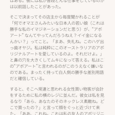
はある。彼には私が普段どんな仕事をしているのか
は以前話したことがあった。
そこで決まってその店主から毎度聞かれることが
「何でオマエさんみたいな日本人の若い娘（これは
勝手な私のイマジネーションだと思う）が、“アボ
アート” なんてやってんだろうねえ？イイ金になる
んかい？」ってこと。「まあ、失礼ね。このハゲ出
っ歯オヤジ。私は純粋にこのオーストラリアのアボ
リジナルアートを愛しているのよ。それだけよ。」
と鼻の穴を大きくしてムキになって答える。私はこ
の“アボアート”と言われるのがこのうえなく嫌いな
のである。まったく持って白人側の勝手な差別用語
だと確信している。
すると、そこへ常連と思われる女性買い物客が会計
をするために私の横のレジに並んだ。彼女は私を見
るなり「あら、あなたのそのネックレス素敵ね。ど
こで買ったの？」と言って顔をぐっと近づけて来
た。「ああ、これね。これは私の友人のアボリジニ