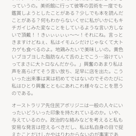
っていうの。美術館に行って彼等の芸術を一度でも
鑑賞しようとしたことがある？少しでも本を読んだ
ことがある？何もわからないくせに私がいかにもキ
チガイじみた変なことをしているような言い方しな
いで頂戴！！きぃぃぃぃぃ～～！それにね。言っと
きますけどねぇ、私はイモムシだけじゃなくて大ト
カゲも食べるのよ。地鶏みたいで美味しいの。黄色
いブヨブヨした脂肪なんて舌の上でこう…溶けてい
ってまさに大トロなんだから。」興奮のあまり私は
声を高らげてそう言い放ち、足早に店を出た。こう
いった出来事は実は初めてではないのでそのたびに
私はひとり興奮とともにあれこれ様々なことを思う
のである。
オーストラリア先住民アボリジニは一般の人々にい
ったいどういった印象を持たれているのか。いや、
与えているのか。政治的な絡みなどを考えると私も
安易な発言は控えるべきだし、私は私自身の目で捉
えたことだけしかやはりわからないのが事実であ