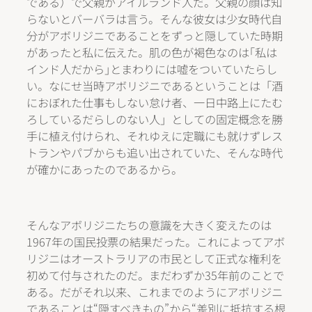
である）で父親がアイルランド人だ。父親の顔は知
らないとバーバラは言う。そんな彼女は少女時代自
分がアボリジニであることをずっと隠していた時期
があったと私に伝えた。肌の色が褐色なのは｢私は
インド人だから｣とまわりには嘘をついていたらし
い。なにせ当時アボリジニであるということは「酒
におぼれた仕事もしない怠け者、一日中路上にたむ
ろしているだらしのない人」としての固定概念を勝
手に植え付けられ、それゆえに定職にも就けずレス
トランやパブからも追い出されていた、そんな時代
が確かにあったのであるから。
そんなアボリジニたちの意識を大きく変えたのは
1967年の国民投票の結果だった。これによってアボ
リジニはオーストラリアの市民として正式な権利を
初めて付与されたのだ。まだわずか35年前のことで
ある。だがそれ以来、これまでのようにアボリジニ
であることは“隠すべきもの”から“差別に抵抗する根