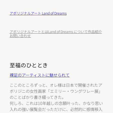
内
容
アボリジナルアート Land of Dreams
を
ス
キ
アボリジナルアートとは
Land of Dreams について
作品紹介
ッ
お問い合わせ
プ
至福のひととき
裸足のアーティストに魅せられて
ここのところずっと、オレ様は日本で開催されたア
ボリジニの女性画家「エミリー・ウングワレー展」
のことばかり書き綴ってきた。
何しろ、これは10年越しの念願叶った、かなり思い
入れの強い展覧会だっただけに、必然的に感情移入