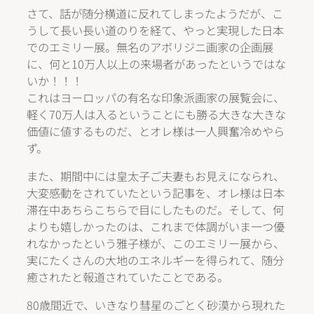
さて、話が随分横道に反れてしまったようだが、こ
うして長い長い道のりを経て、やっと実現した日本
でのエミリー展。無名のアボリジニ画家の企画展
に、何と10万人以上の来場者があったというではな
いか！！！
これはヨーロッパの有名な印象派画家の展覧会に、
軽く70万人は入るということにも勝る大きな大きな
価値に値するものだ、とオレ様は一人興奮冷めやら
ず。
また、期間中には皇太子ご夫妻もお見えになられ、
大変感動をされていたという記事を、オレ様は日本
滞在中あちらこちらで目にしたものだ。そして、何
よりも嬉しかったのは、これまで体調がいま一つ優
れなかったという雅子様が、このエミリー展から、
実にたくさんの大地のエネルギーを得られて、随分
癒されたと報道されていたことである。
80歳間近で、いきなり彗星のごとく砂漠から現れた