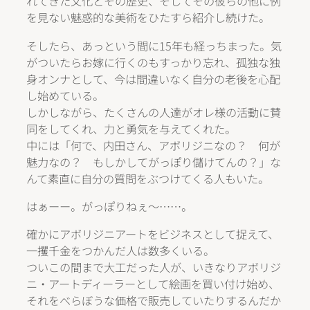
れてきた文化とその歴史、そしてその彼らの他に例
を見ない魅惑的な美術をひたすら紹介し続けた。
そしたら、あっという間に15年も経っちまった。気
がついたらお嫁に行くのもすっかり忘れ、孤独な独
身オンナとして、今は間違いなく自分の老後を心配
し始めている。
しかしながら、たくさんの人達がオレ様の活動に賛
同をしてくれ、力と勇気を与えてくれた。
中には「何で、内田さん、アボリジニなの？ 何が
魅力なの？ もしかしてがっぽり儲けてんの？」な
んて素直に自分の質問をぶつけてくる人もいた。
はぁーー。がっぽりねぇ～……。
確かにアボリジニアートをビジネスとして捉えて、
一攫千金をつかんだ人は数多くいる。
ついこの間まで大工だった人が、いきなりアボリジ
ニ・アートディーラーとして絵画を買い付け始め、
それをべらぼうな価格で販売していたりするんだか