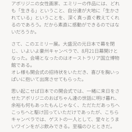
アボリジニの女性画家、エミリーの作品には、どれ
も「生きる」ということ、自分達が大地に「生かさ
れている」ということを、深く真っ直ぐ教えてくれ
るのであろう。だから素直に感動ができるのではな
いだろうか。
さて、このエミリー展。大盛況の元日本で幕を閉
じ、いよいよ豪州キャンベラで、8月21日幕開けと
なった。会場となったのはオーストラリア国立博物
館である。
オレ様も開会式の招待状をいただき、喜びを胸いっ
ぱいに抱いて出席させてもらった。
思い起こせば日本での開会式では、一緒に来日をさ
せたアボリジニのおばちゃん達の世話に明け暮れ、
余裕も何もあったもんじゃなく、ただただあっちへ
こっちへと駆け回っていただけであったが、こちら
キャンベラでは、ゲストの一人として、堂々とうま
いワインをがぶ飲みできる。至福のひとときだ。