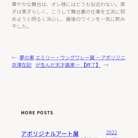
華やかな舞台は、オレ様にはどうも似合わない。黒
子は黒子らしく、こうして舞台裏の仕事を立派に努
めようと明るく決心し、最後のワインを一気に飲み
干した。
←
夢の東
エミリー・ウングワレー展 ―アボリジニ
京滞在記
が生んだ天才画家― 【終了】
→
MORE POSTS
2022
アボリジナルアート展