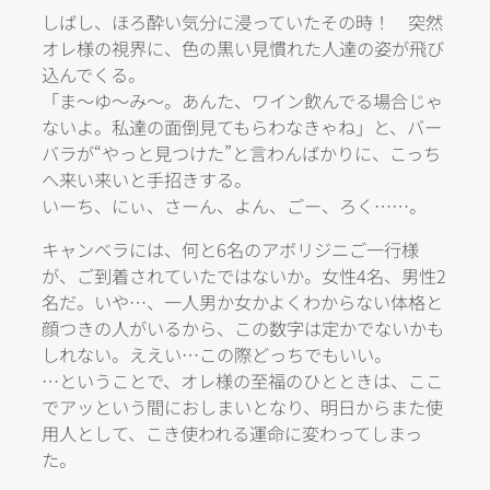
しばし、ほろ酔い気分に浸っていたその時！ 突然
オレ様の視界に、色の黒い見慣れた人達の姿が飛び
込んでくる。
「ま～ゆ～み～。あんた、ワイン飲んでる場合じゃ
ないよ。私達の面倒見てもらわなきゃね」と、バー
バラが“やっと見つけた”と言わんばかりに、こっち
へ来い来いと手招きする。
いーち、にぃ、さーん、よん、ごー、ろく……。
キャンベラには、何と6名のアボリジニご一行様
が、ご到着されていたではないか。女性4名、男性2
名だ。いや…、一人男か女かよくわからない体格と
顔つきの人がいるから、この数字は定かでないかも
しれない。ええい…この際どっちでもいい。
…ということで、オレ様の至福のひとときは、ここ
でアッという間におしまいとなり、明日からまた使
用人として、こき使われる運命に変わってしまっ
た。