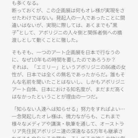
も多くなる。
断っておくが、この企画展は何もオレ様が実現をさ
せたわけではない。発起人の一人であったことに間
違いはないが、実現に際しては、あくまでも“黒
子”として、アボリジニの人々側と関係者側への橋
渡しとして動くことに徹した。
そもそも、一つのアート企画展を日本で行なうの
に、なぜ10年もの時間を要したのであろうか？
それは、「エミリー」というアボリジニの86歳の女
性が、日本では全くの無名であったからだ。誰もそ
んな名前を聞いたことはないし、しかもアボリジニ
アート自体、日本における知名度が、まだまだ高く
はなかったということが理由の一つだ。
「知らない人達へは知らせる」努力をすればよい…
一念発起したオレ様は、微力ながらも、これまで
様々なメディアや講演・執筆を通して、オーストラ
リア先住民アボリジニ達の深遠なる5万年も継承さ