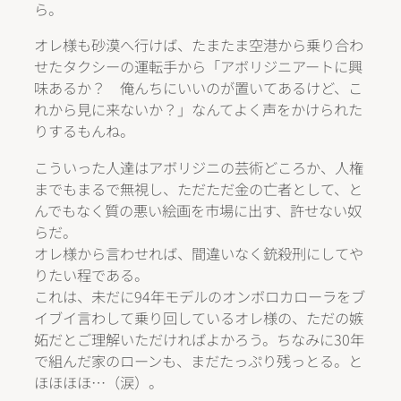
ら。
オレ様も砂漠へ行けば、たまたま空港から乗り合わ
せたタクシーの運転手から「アボリジニアートに興
味あるか？ 俺んちにいいのが置いてあるけど、こ
れから見に来ないか？」なんてよく声をかけられた
りするもんね。
こういった人達はアボリジニの芸術どころか、人権
までもまるで無視し、ただただ金の亡者として、と
んでもなく質の悪い絵画を市場に出す、許せない奴
らだ。
オレ様から言わせれば、間違いなく銃殺刑にしてや
りたい程である。
これは、未だに94年モデルのオンボロカローラをブ
イブイ言わして乗り回しているオレ様の、ただの嫉
妬だとご理解いただければよかろう。ちなみに30年
で組んだ家のローンも、まだたっぷり残っとる。と
ほほほほ…（涙）。