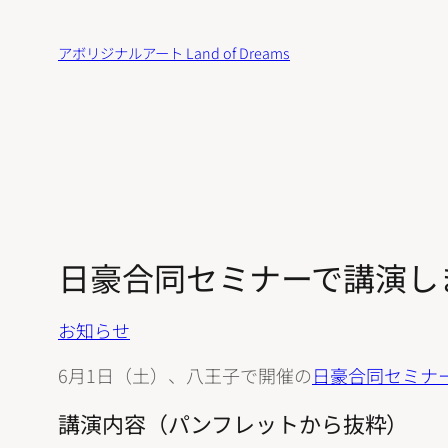
内
容
アボリジナルアート Land of Dreams
を
ス
キ
ッ
プ
日豪合同セミナーで講演し
お知らせ
6月1日（土）、八王子で開催の
日豪合同セミナ
講演内容（パンフレットから抜粋）