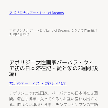
内
容
アボリジナルアート Land of Dreams
を
ス
キ
アボリジナルアートとは
Land of Dreams について
作品紹介
ッ
お問い合わせ
プ
アボリジ二女性画家バーバラ・ウィ
ア初の日本滞在記・愛と涙の2週間(後
編)
裸足のアーティストに魅せられて
アボリジ二の女性画家、バーバラとの日本滞在２週
間。滞在も後半に入ってくるとお互い疲れも出てく
る。慣れない環境と食事、チンプンカンプンの言語