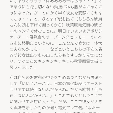
いじょうぶううう？ばああああーばらあ・・・」と
あまりにも隠し切れない動揺に私も腰がふにゃふに
ゃになった。が、とにかく早く彼女を安静にさせな
くちゃ・・。と、ひとまず駅を出て（もちろん駅員
さんに頭を下げて謝ってから）秋葉原電気街の駅ビ
ルのベンチで休むことに。明日はいよいよアボリジ
ナルアート展覧会のオープニングセレモニーでいわ
き市に移動だというのに、こんなんで彼女は一体大
丈夫なのかしら・・・などというこちらの不安を省
みず彼女は出すもの出したらもうすっかり元気にな
り、すぐにあのキンキンキラキラの秋葉原電気街に
興味を示した。
私は自分のお財布の中身をため息つきながら再確認
して「いい？バーバラ。日本の電化製品はオースト
ラリアでは使えないんだからね。だから絶対！何も
買えないんだからね。」とこれでもかとしつこく言
い聞かせてお店に入った。だが、ここで彼女が大き
く興味を示したものが何と電気アンマ機。”よおー