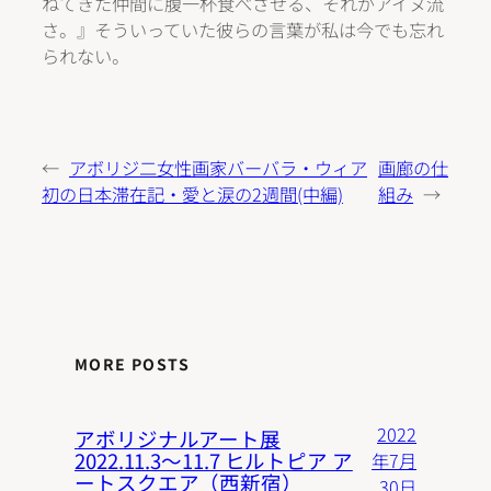
ねてきた仲間に腹一杯食べさせる、それがアイヌ流
さ。』そういっていた彼らの言葉が私は今でも忘れ
られない。
←
アボリジ二女性画家バーバラ・ウィア
画廊の仕
初の日本滞在記・愛と涙の2週間(中編)
組み
→
MORE POSTS
2022
アボリジナルアート展
2022.11.3〜11.7 ヒルトピア ア
年7月
ートスクエア（西新宿）
30日