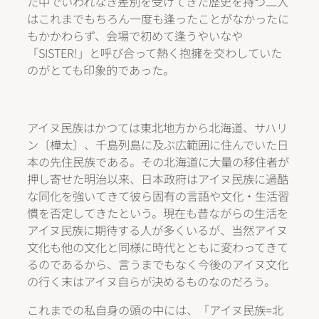
た中でいわれなき差別を受けてきた歴史を持つ二人
はこれまでもちろん一度も逢ったことがなかったに
もかかわらず、会場で初めて逢うやいなや
「SISTER!」と呼び合って熱く抱擁を交わしていた
のがとても印象的であった。
アイヌ民族はかつては東北地方から北海道、サハリ
ン〔樺太〕、千島列島に及ぶ広範囲に住んでいた日
本の先住民族である。その北海道に大量の移住者が
押し寄せた明治以来、日本政府はアイヌ民族に過酷
な同化を強いてきて彼ら固有の言語や文化・生活習
慣を否定してきたという。現在も昔ながらの生活を
アイヌ民族に期待する人が多くいるが、当然アイヌ
文化も他の文化と同様に時代とともに変わってきて
るのであるから、言うまでもなく今後のアイヌ文化
の行く末はアイヌ自らが決めるものなのだろう。
これまでの私自身の頭の中には、「アイヌ民族=北