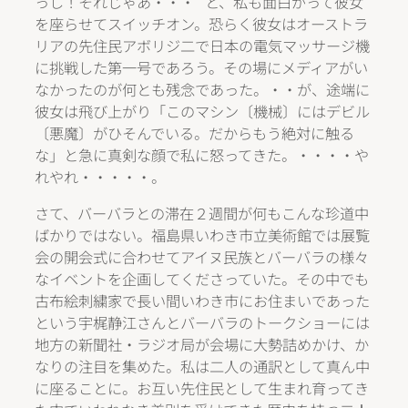
っし！それじゃあ・・・ “と、私も面白がって彼女
を座らせてスイッチオン。恐らく彼女はオーストラ
リアの先住民アボリジ二で日本の電気マッサージ機
に挑戦した第一号であろう。その場にメディアがい
なかったのが何とも残念であった。・・が、途端に
彼女は飛び上がり「このマシン〔機械〕にはデビル
〔悪魔〕がひそんでいる。だからもう絶対に触る
な」と急に真剣な顔で私に怒ってきた。・・・・や
れやれ・・・・・。
さて、バーバラとの滞在２週間が何もこんな珍道中
ばかりではない。福島県いわき市立美術館では展覧
会の開会式に合わせてアイヌ民族とバーバラの様々
なイベントを企画してくださっていた。その中でも
古布絵刺繍家で長い間いわき市にお住まいであった
という宇梶静江さんとバーバラのトークショーには
地方の新聞社・ラジオ局が会場に大勢詰めかけ、か
なりの注目を集めた。私は二人の通訳として真ん中
に座ることに。お互い先住民として生まれ育ってき