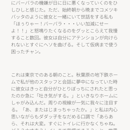
にバーバラの機嫌が日に日に悪くなっていくのをひ
しひしと感じた。ただ、始終朝から晩までコメツキ
バッタのように彼女と一緒にいて世話をする私も
「ほぅりゃー！バーバラ・・・いい加減にせー
よ！！」と怒鳴りたくなるのをグッとこらえて我慢
すること数回。彼女は自分にアテンションが向けら
れないとすぐにヘソを曲げる。そして仮病まで使う
困ったチャン。
これは東京でのある朝のこと。秋葉原の地下鉄ホー
ムで私が他のスタッフと会話に夢中になっていた時
に彼女はきっと自分がひとりぼっちにされたと思っ
たのか急に「吐き気がする。」といきなりホームに
しゃがみ込んだ。周りの視線が一気に我々に注目す
る。「あ、またはじまっちゃったか。」と私は内心
思いながらもダダッ子をなだめる口調で「あらあ
ら、それは大変。すぐにトイレに行かなくちゃね。