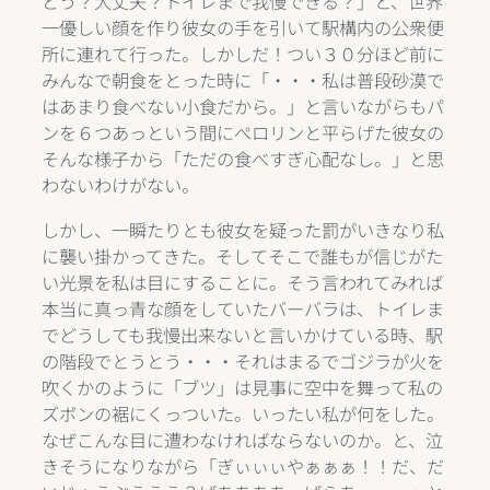
どう？大丈夫？トイレまで我慢できる？」と、世界
一優しい顔を作り彼女の手を引いて駅構内の公衆便
所に連れて行った。しかしだ！つい３０分ほど前に
みんなで朝食をとった時に「・・・私は普段砂漠で
はあまり食べない小食だから。」と言いながらもパ
ンを６つあっという間にぺロリンと平らげた彼女の
そんな様子から「ただの食べすぎ心配なし。」と思
わないわけがない。
しかし、一瞬たりとも彼女を疑った罰がいきなり私
に襲い掛かってきた。そしてそこで誰もが信じがた
い光景を私は目にすることに。そう言われてみれば
本当に真っ青な顔をしていたバーバラは、トイレま
でどうしても我慢出来ないと言いかけている時、駅
の階段でとうとう・・・それはまるでゴジラが火を
吹くかのように「ブツ」は見事に空中を舞って私の
ズボンの裾にくっついた。いったい私が何をした。
なぜこんな目に遭わなければならないのか。と、泣
きそうになりながら「ぎぃぃぃやぁぁぁ！！だ、だ