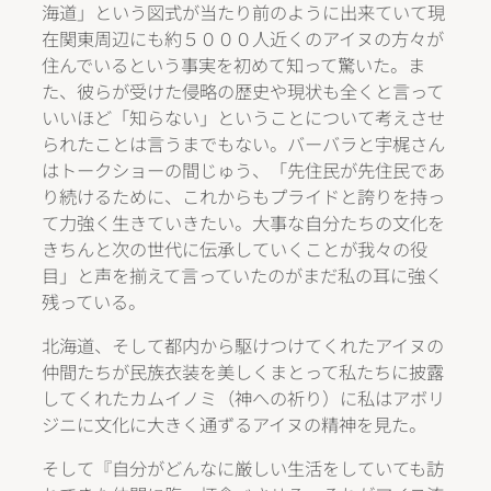
海道」という図式が当たり前のように出来ていて現
在関東周辺にも約５０００人近くのアイヌの方々が
住んでいるという事実を初めて知って驚いた。ま
た、彼らが受けた侵略の歴史や現状も全くと言って
いいほど「知らない」ということについて考えさせ
られたことは言うまでもない。バーバラと宇梶さん
はトークショーの間じゅう、「先住民が先住民であ
り続けるために、これからもプライドと誇りを持っ
て力強く生きていきたい。大事な自分たちの文化を
きちんと次の世代に伝承していくことが我々の役
目」と声を揃えて言っていたのがまだ私の耳に強く
残っている。
北海道、そして都内から駆けつけてくれたアイヌの
仲間たちが民族衣装を美しくまとって私たちに披露
してくれたカムイノミ（神への祈り）に私はアボリ
ジニに文化に大きく通ずるアイヌの精神を見た。
そして『自分がどんなに厳しい生活をしていても訪