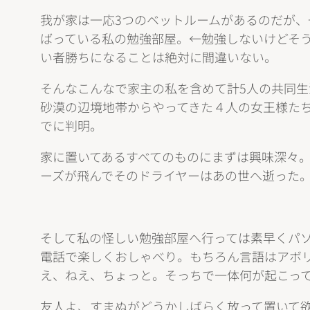
我が家は一応3つのベットルームがあるのだが
ばっている私の勉強部屋。←勉強しないけどそ
い者勝ちになることは絶対に間違いない。
そんなこんなで家主の私を含めて計5人の共同
砂漠の辺境地帯からやってきた４人の女王様た
でに判明。
家に置いてあるすべてのものにまずは興味深々
ーズが飛んでそのドライヤーはあの世へ逝った
そして私の怪しい勉強部屋へ行っては素早くパ
電話で楽しくおしゃべり。もちろん言語はアボ
え、ねえ、ちょっと。そっちで一体何が起こっ
友人よ、すまぬがどうかしばらく放って置いて