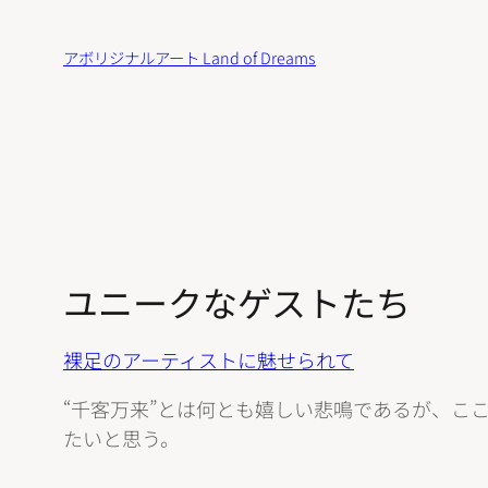
内
容
アボリジナルアート Land of Dreams
を
ス
キ
ッ
プ
ユニークなゲストたち
裸足のアーティストに魅せられて
“千客万来”とは何とも嬉しい悲鳴であるが、こ
たいと思う。