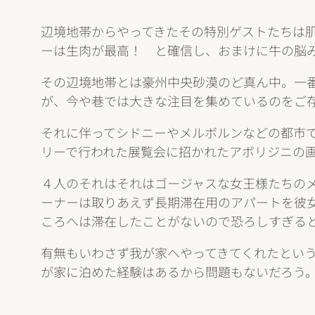
辺境地帯からやってきたその特別ゲストたちは
ーは生肉が最高！ と確信し、おまけに牛の脳
その辺境地帯とは豪州中央砂漠のど真ん中。一番
が、今や巷では大きな注目を集めているのをご
それに伴ってシドニーやメルボルンなどの都市
リーで行われた展覧会に招かれたアボリジニの
４人のそれはそれはゴージャスな女王様たちの
ーナーは取りあえず長期滞在用のアパートを彼
ころへは滞在したことがないので恐ろしすぎる
有無もいわさず我が家へやってきてくれたとい
が家に泊めた経験はあるから問題もないだろう