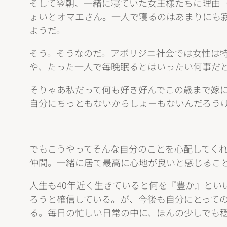
そして翌朝、一緒に寝ていた女王様たちに理由
ょいとオマエさん。一人で寝るのはあまりにも
ようだ。
そう。そうなのだ。アボリジニ社会では女性は
や、たった一人で毎晩眠るとはいったい何事だ
そりゃあ私だって何も好き好んでこの歳まで嫁に
自分にちっともないからしょーもないんだろう
でもこうやってそんな自分のことを心配してく
仲間。一緒に居て最高に心地が良いと感じるこ
人生も40年近く生きていると何を『豊か』とい
ろうと確信している。が、今後も自分にとって
る。毎日の忙しい日常の中に、ほんの少しでも