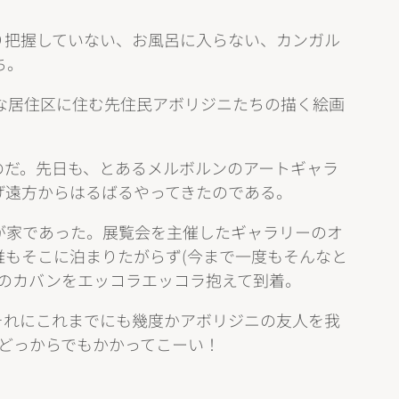
り把握していない、お風呂に入らない、カンガル
ち。
さな居住区に住む先住民アボリジニたちの描く絵画
のだ。先日も、とあるメルボルンのアートギャラ
げ遠方からはるばるやってきたのである。
が家であった。展覧会を主催したギャラリーのオ
もそこに泊まりたがらず(今まで一度もそんなと
のカバンをエッコラエッコラ抱えて到着。
それにこれまでにも幾度かアボリジニの友人を我
どっからでもかかってこーい！