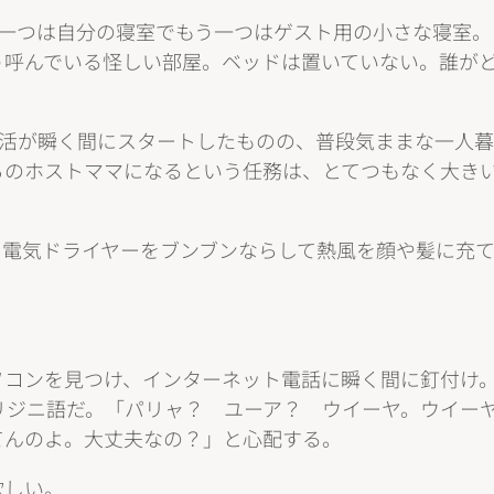
、一つは自分の寝室でもう一つはゲスト用の小さな寝室
う呼んでいる怪しい部屋。ベッドは置いていない。誰が
生活が瞬く間にスタートしたものの、普段気ままな一人
ちのホストママになるという任務は、とてつもなく大き
。電気ドライヤーをブンブンならして熱風を顔や髪に充
。
ソコンを見つけ、インターネット電話に瞬く間に釘付け
リジニ語だ。「パリャ？ ユーア？ ウイーヤ。ウイー
てんのよ。大丈夫なの？」と心配する。
欲しい。