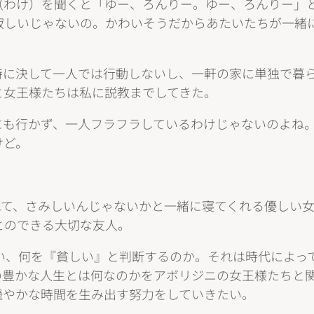
（わけ）を聞くと「ゆー、ろんりー。ゆー、ろんりー」
寂しいじゃないの。かわいそうだからあたいたちが一緒
特に決して一人では行動しないし、一軒の家に単独で暮
と女王様たちは私に説教までしてきた。
も行かず、一人フラフラしているわけじゃないのよね。
けど。
れて、さみしいんじゃないかと一緒に寝てくれる優しい
とのできる大切な友人。
い、何を『貧しい』と判断するのか。それは時代によっ
の豊かな人生とは何なのかをアボリジニの女王様たちと
穏やかな時間を生み出す努力をしていきたい。