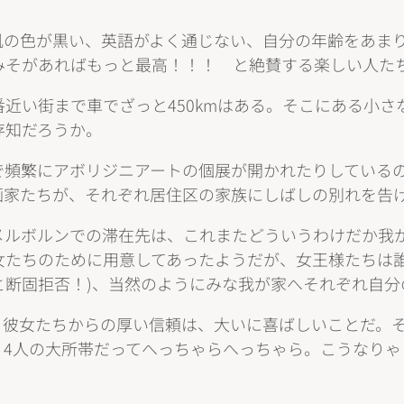
肌の色が黒い、英語がよく通じない、自分の年齢をあま
みそがあればもっと最高！！！ と絶賛する楽しい人た
近い街まで車でざっと450kmはある。そこにある小
存知だろうか。
で頻繁にアボリジニアートの個展が開かれたりしている
画家たちが、それぞれ居住区の家族にしばしの別れを告
メルボルンでの滞在先は、これまたどういうわけだか我
女たちのために用意してあったようだが、女王様たちは誰
と断固拒否！)、当然のようにみな我が家へそれぞれ自分
う彼女たちからの厚い信頼は、大いに喜ばしいことだ。
。4人の大所帯だってへっちゃらへっちゃら。こうなりゃ