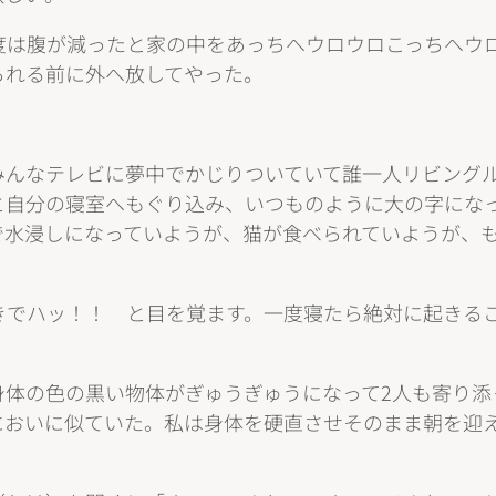
度は腹が減ったと家の中をあっちへウロウロこっちへウ
られる前に外へ放してやった。
みんなテレビに夢中でかじりついていて誰一人リビング
と自分の寝室へもぐり込み、いつものように大の字にな
で水浸しになっていようが、猫が食べられていようが、
きでハッ！！ と目を覚ます。一度寝たら絶対に起きる
身体の色の黒い物体がぎゅうぎゅうになって2人も寄り添
においに似ていた。私は身体を硬直させそのまま朝を迎