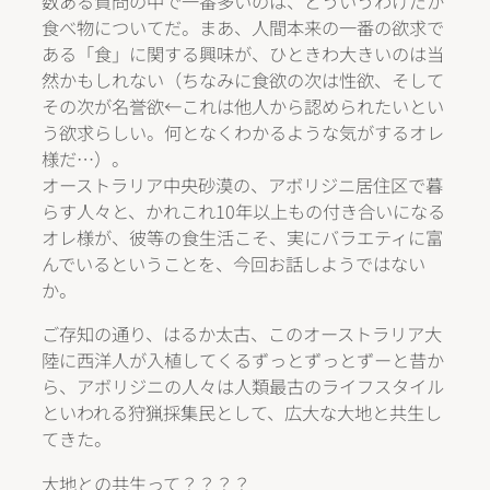
数ある質問の中で一番多いのは、どういうわけだか
食べ物についてだ。まあ、人間本来の一番の欲求で
ある「食」に関する興味が、ひときわ大きいのは当
然かもしれない（ちなみに食欲の次は性欲、そして
その次が名誉欲←これは他人から認められたいとい
う欲求らしい。何となくわかるような気がするオレ
様だ…）。
オーストラリア中央砂漠の、アボリジニ居住区で暮
らす人々と、かれこれ10年以上もの付き合いになる
オレ様が、彼等の食生活こそ、実にバラエティに富
んでいるということを、今回お話しようではない
か。
ご存知の通り、はるか太古、このオーストラリア大
陸に西洋人が入植してくるずっとずっとずーと昔か
ら、アボリジニの人々は人類最古のライフスタイル
といわれる狩猟採集民として、広大な大地と共生し
てきた。
大地との共生って？？？？