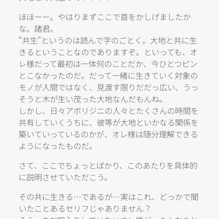
ほほーー。やはりまずここで首をかしげましたか
な。諸君。
“共生”というのは読んで字のごとく。大地と共に生
きるということなのでありますぞ。といっても、オ
レ様だって最初は一体何のことだか、今ひとつピン
とこなかったのだ。だって一緒に生きていく対象の
モノが人間ではなく、見渡す限りだだっ広い、うっ
そうと木が生い茂った大地なんだもんね。
しかし、日々アボリジニの人々とたくさんの時間を
共有していくうちに、彼等が大地といかなる関係を
築いていっているのかが、オレ様は随分理解できる
ようになったものだ。
さて、ここでちょっとばかり、このあたりを具体的
に説明させていただこう。
その共に生きる…であるが…実はこれ、どっかで聞
いたことあるセリフじゃありません？