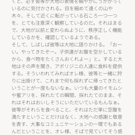
くと、必ず彼等が大地の表情を細やかにうかがって
いるのに気付かされる。目を細めて遠くの山や
木々、そして近くに転がっている石ころ一つ一つ
を、とても注意深く観察しているのだ。それはまる
で、大地が以前と変わらぬように、秩序正しく機能
しているかを、確認しているようである。
そして、しばしば彼等は大地に語りかける。「おー
い。やってきたぞー。子供達がお腹を空かしている
から、食べ物をたくさんおくれよー」と。すると大
地はその声を聞き、アボリジニの人達に食料を提供
する。そういわれてみればオレ様、彼等と一緒に狩
りに出掛けて、これまで何も採れずに帰ってきたと
いうことが一度もないなぁ。いつも大量のイモムシ
や蜜アリを、採れたての瞬間、採れたてのまま、そ
れはそれはおいしそうにいただいているもんなぁ。
彼等がそれらを食べること、それはただ単に空腹を
満たすということだけはなく、大地への感謝と敬意
を表す、大事なコミュニケーションの一環でもある
んだということを、オレ様、そばで見ていてそう感