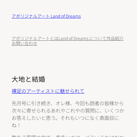
内
容
アボリジナルアート Land of Dreams
を
ス
キ
アボリジナルアートとは
Land of Dreams について
作品紹介
ッ
お問い合わせ
プ
大地と結婚
裸足のアーティストに魅せられて
先月号に引き続き、オレ様、今回も読者の皆様から
次々に寄せられるあれやこれやの質問に、いくつか
お答えしたいと思う。それもいつになく真面目に
ね！