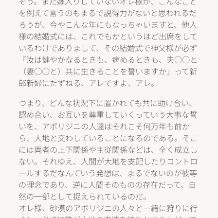
そう。まだ嫁入りしていないオレ様が、こんなこと
を例えて言うのもまるで説得力がないと思われるだ
ろうが、今やこんな年にもなっちゃいますと、他人
様の結婚式には、これでもかというほど出席をして
いるわけでありまして、その結婚式で神父様が必ず
「汝は健やかなるときも、病めるときも、夫○○と
（妻○○と）共に生きることを誓いますか」って新
郎新婦にたずねる、アレですよ、アレ。
つまり、どんな状況下に置かれても共に助け合い、
認め合い、お互いを尊重していくっていう大事な誓
いを、アボリジニの人達はそれこそ何万年も前か
ら、大地と交わしていることになるのである。そこ
には両者の上下関係や主従関係などは、全く成立し
ない。それゆえ、人間が大地を支配したりコントロ
ールするだなんていう発想は、まるでないのが彼等
の理念であり、逆に人間そのものの存在だって、自
然の一部として捉えられているのだ。
オレ様、砂漠のアボリジニの人々と一緒に狩りに行