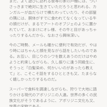
また、よく遊びに訪れる彼等の家の戸棚には、つい
さっきまで絶対に生きていただろうと思われる、カ
ンガルーが血だらけで横たわっていたり、その部屋
の隅には、胴体がすでに食われてなくなっている牛
の頭だけが、まるでアートのオブジェのように置か
れていて、おまけにオレ様、その牛と目があっちゃ
ったりするんだから、なおさら興味深い。
今のご時勢、メールも確かに便利で有効だが、やは
り時にはちゃんと顔を見ながら話をしたいものであ
る。お互い、目じりのシワを数えあうのだけはやめ
ようと約束しながらも、久し振りに逢う同級生に、
そうっと『白髪染め、何かいいのがあったら教え
て』と、こそこそ話をするひとときも又、たまらな
く嬉しかったりするものだ。
スーパーで食料を調達しながらも、狩りで大地に語
りかける現代のアボリジニの人達。世界の多くの民
族文化がそうであるように、アボリジニ文化も又、
世界の宝物である。