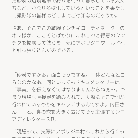
だ砂漠の辺境地帯で狩りを行って暮らしている人た
ちなど、かなり多様化しているということを果たし
て撮影隊の皆様はどこまでご存知なのだろうか。
さあ、そこでこの敏腕インチキコーディネーターの
オレ様が、ここぞとばかりにあれこれと得意のウン
チクを披露して彼らを一気にアボリジニワールドへ
と引っ張り込んだのである。
「砂漠ですかぁ。面白そうですね。一体どんなとこ
ろなのかなあ。何といってもドキュメンタリーは
「事実」を伝えなくてはなりませんからねぇ…。つ
まり現場へ直接足を踏み入れて、実際にそこで何が
行われているのかをキャッチするんですよ。内田さ
ん！」と、鼻の穴を大きく広げてそう主張するシニ
アディレクターＳ氏。
「現場って、実際にアボリジニ村へこれから行くっ