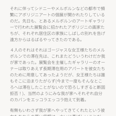
それに伴ってシドニーやメルボルンなどの都市で頻
繁にアボリジニアートの個展が開かれたりしている
のだ。先日も、とあるメルボルンのアートギャラリ
ーで行われた展覧会に招かれたアボリジニの画家た
ちが、それぞれ居住区の家族にしばしの別れを告げ
遠方からはるばるやってきたのである。
４人のそれはそれはゴージャスな女王様たちのメル
ボルンでの滞在先は、これまたどういうわけだか我
が家であった。展覧会を主催したギャラリーのオー
ナーは取りあえず長期滞在用のアパートを彼女たち
のために用意してあったようだが、女王様たちは誰
もそこに泊まりたがらず(今まで一度もそんなとこ
ろへは滞在したことがないので恐ろしすぎると断固
拒否！)、当然のようにみな我が家へそれぞれ自分
のカバンをエッコラエッコラ抱えて到着。
有無もいわさず我が家へやってきてくれたという彼