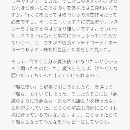
て事ですか？ Ｓさん、そこがこのメルボルンから
どれほど遠いところなのかをあなたはご存知なんで
すか。行くにあたっては政府からの滞在許可だって
必要ですし、それにこれからすぐに航空券やレンタ
カーを手配するのはかなり難しいですよ。そういっ
たリクエストはもっと事前におっしゃっていただか
ないと…」と、さすがの敏腕インチキコーディネー
ターであるオレ様も相当困った顔をして見せた。
そして、今すぐ自分が魔法使いになりたいと心から
そう願ったものだった。魔法を使えば、誰のどんな
願いだってちゃんと叶えてあげられるのに。
『魔法使い』と辞書で引こうとしたら、間違って
『魔女』と引いてしまった。そしたらそこには「悪
魔のように性悪な女・また不思議な力を持った女」
と解説されていた。どちらの解説も微妙にこのオレ
様に合っているではないか。よし、こうなったら快
く魔女となってみんなをハッピーにしてやろう。