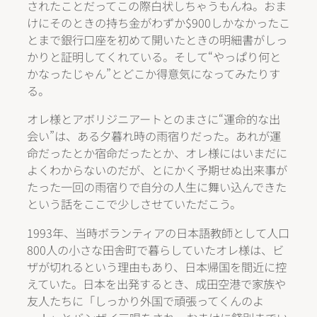
されたことだってこの際白状しちゃうもんね。おま
けにそのときの持ち金がわずか$900しかなかったこ
とまで銀行口座を初めて開いたときの明細書がしっ
かりと証明してくれている。そして“やっぱり何と
かなったじゃん”とどこか得意気になってみたりす
る。
オレ様とアボリジニアートとのまさに“運命的な出
会い”は、ある夕暮れ時の雨宿りだった。あれが運
命だったとか宿命だったとか、オレ様にはいまだに
よくわからないのだが、とにかく予期せぬ出来事が
たった一回の雨宿りで自分の人生に舞い込んできた
という話をここで少しさせていただこう。
1993年、当時ボランティアの日本語教師として人口
800人の小さな田舎町で暮らしていたオレ様は、ビ
ザが切れるという理由もあり、日本帰国を間近に控
えていた。日本を出発するとき、成田空港で家族や
友人たちに「しっかり外国で頑張ってくんのよ