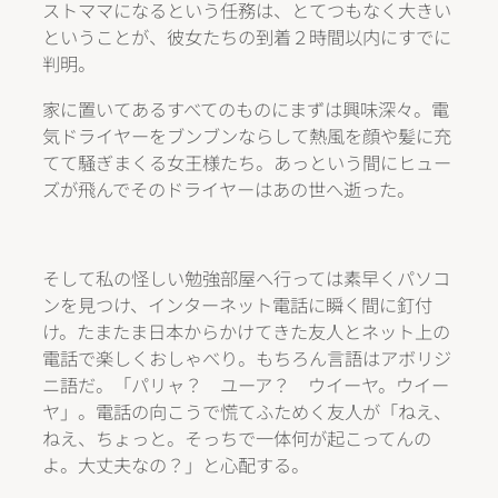
ストママになるという任務は、とてつもなく大きい
ということが、彼女たちの到着２時間以内にすでに
判明。
家に置いてあるすべてのものにまずは興味深々。電
気ドライヤーをブンブンならして熱風を顔や髪に充
てて騒ぎまくる女王様たち。あっという間にヒュー
ズが飛んでそのドライヤーはあの世へ逝った。
そして私の怪しい勉強部屋へ行っては素早くパソコ
ンを見つけ、インターネット電話に瞬く間に釘付
け。たまたま日本からかけてきた友人とネット上の
電話で楽しくおしゃべり。もちろん言語はアボリジ
ニ語だ。「パリャ？ ユーア？ ウイーヤ。ウイー
ヤ」。電話の向こうで慌てふためく友人が「ねえ、
ねえ、ちょっと。そっちで一体何が起こってんの
よ。大丈夫なの？」と心配する。