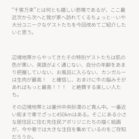
“千客万来”とは何とも嬉しい悲鳴であるが、ここ最
近次から次へと我が家へ訪れてくるちょっと…いや
大分ユニークなゲストたちを今回改めてご紹介した
いと思う。
辺境地帯からやってきたその特別ゲストたちは肌の
色が黒い、英語がよく通じない、自分の年齢をあま
り把握していない、お風呂に入らない、カンガルー
は生肉が最高！ と確信し、おまけに牛の脳みそが
あればもっと最高！！！ と絶賛する楽しい人た
ち。
その辺境地帯とは豪州中央砂漠のど真ん中。一番近
い街まで車でざっと450kmはある。そこにある小さ
な居住区に住む先住民アボリジニたちの描く絵画
が、今や巷では大きな注目を集めているのをご存知
だろうか。