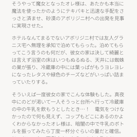
そうやって魔女となったオレ様は、あたかも本当に
魔法を使ったかのようにテキパキと迅速な手配をさ
っさと済ませ、砂漠のアボリジニ村への出発を見事
に実現させた。
ホテルなんてまるでないアボリジニ村では友人グラ
ニス宅へ無理を承知で泊めてもらった。泊めてもら
ってこう言うのも何だが、彼女の家は決して綺麗と
は言えず浴室の床はいつもぬるぬる、天井には蜘蛛
の巣が張り、冷蔵庫の中には葉っぱがもうヨレヨレ
になったレタスや緑色のチーズなどがいっぱい詰ま
っていたりする。
そういえば一度彼女の家でこんな体験もした。真夜
中にのどが渇いて一人そうっと台所へ行って冷蔵庫
の中の牛乳を飲もうとしたとき…！ 電気をつけな
かったので何も見えず、コップもどこにあるのかよ
くわからなかったオレ様は、暗闇の中で牛乳のボト
ルを振ってみたら丁度一杯分ぐらいの量だと確信。