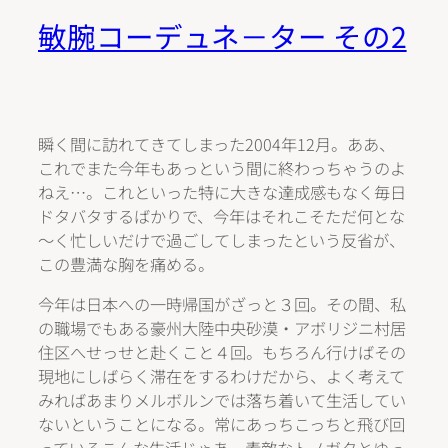
敏腕コーデュネ－ター その2
瞬く間に訪れてきてしまった2004年12月。ああ、
これでまた今年もあっという間に終わっちゃうのよ
ねえ…。これといった特に大きな達成感もなく毎日
ドタバタするばかりで、今年はそれこそただ何とな
～く忙しいだけで過ごしてしまったという反省が、
この豊満な胸を痛める。
今年は日本への一時帰国がざっと３回。その間、私
の職場でもある豪州大陸中央砂漠・アボリジニ村居
住区へせっせと赴くこと４回。もちろん行けばその
現地にしばらく滞在をするわけだから、よく考えて
みればあまりメルボルンでは落ち着いて生活してい
ないということになる。常にあっちこっちと飛び回