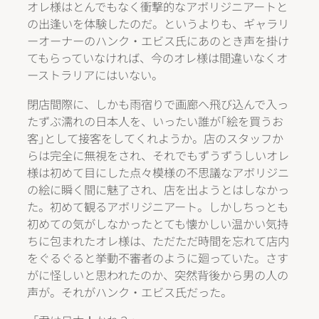
オレ様はとんでもなく衝撃的なアボリジニアートと
の出逢いを体験したのだ。というよりも、ギャラリ
ーオーナーのハンク・エビス氏にあのとき声を掛け
てもらっていなければ、今のオレ様は間違いなくオ
ーストラリアにはいない。
閉店間際に、しかも雨宿りで画廊へ飛び込んで入っ
たずぶ濡れの日本人を、いったい誰が｢絵を買うお
客｣として接客をしてくれようか。店のスタッフか
らは完全に無視をされ、それでもずうずうしいオレ
様は初めて目にした点々模様の不思議なアボリジニ
の絵に瞬く間に魅了され、店を出ようとはしなかっ
た。初めて観るアボリジニアート。しかしちっとも
初めての気がしなかったとても懐かしい温かい気持
ちに包まれたオレ様は、ただただ時間を忘れて店内
をぐるぐると挙動不審者のように廻っていた。さす
がに怪しいと思われたのか、突然背後から男の人の
声が。それがハンク・エビス氏だった。