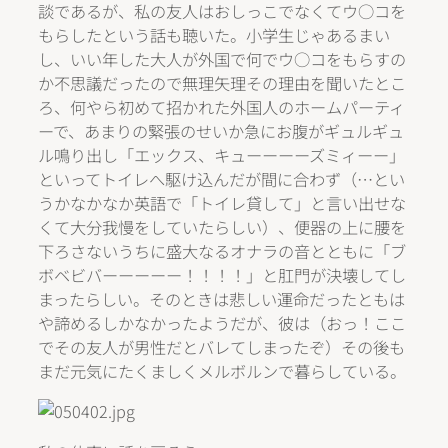
談であるが、私の友人はおしっこでなくてウ○コを
もらしたという話も聴いた。小学生じゃあるまい
し、いい年した大人が外国で何でウ○コをもらすの
か不思議だったので無理矢理その理由を聞いたとこ
ろ、何やら初めて招かれた外国人のホームパーティ
ーで、あまりの緊張のせいか急にお腹がギュルギュ
ル鳴り出し「エックス、キューーーーズミィーー」
といってトイレへ駆け込んだが間に合わず（…とい
うかなかなか英語で「トイレ貸して」と言い出せな
くて大分我慢をしていたらしい）、便器の上に腰を
下ろさないうちに盛大なるオナラの音とともに「ブ
ボベビバーーーーー！！！！」と肛門が決壊してし
まったらしい。そのときは悲しい運命だったともは
や諦めるしかなかったようだが、彼は（おっ！ここ
でその友人が男性だとバレてしまったぞ）その後も
まだ元気にたくましくメルボルンで暮らしている。