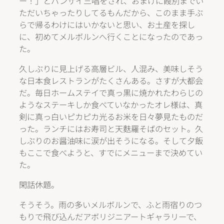
ー！」とバンザイ三唱をされ、おまけに餞別までい
ただいちゃったりしてるもんだから、このまま手ぶ
らで帰るわけにはいかないと思い、お土産を探し
に、初めてメルボルンへ行くことになったのであっ
た。
久しぶりに見上げる高層ビル、人混み、美味しそう
な日本食レストランがたくさんある。さすが大都会
だ。毎日ホームステイで真っ黒に焼かれたわらじの
ようなステーキしか食べていなかったオレ様は、真
剣に真っ白いピカピカ光るお米を日々夢見たものだ
った。ランチにはお寿司と天麩羅そばのセット。久
しぶりのお醤油味に涙が出そうになる。そして夕飯
もここで食べようと、すでにメニューまで決めてい
た。
閑話休題。
そうそう。雨の多いメルボルンで、ふと雨宿りのつ
もりで飛び込んだアボリジニアートギャラリーで、