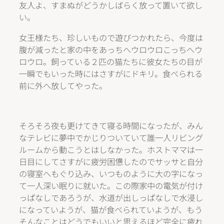
友人よ、すまぬがどうかしばらく放って置いて欲し
い。
女王様たち、珍しいもので遊びつかれたら、今度は
腹が減ったと家の中をあっちへウロウロこっちへウ
ロウロ。飼っている２匹の猫たちに彼女たちの目が
一瞬でもいった時にはさすがにドキリ。食べられる
前に外へ放してやった。
そろそろ夜も更けてきて寝る時間になったが、みん
なテレビに夢中でかじりついていて誰一人リビング
ルームから動こうとはしなかった。ホストママは一
日目にしてさすがに疲労困憊したのでサッサと自分
の寝室へもぐり込み、いつものように大の字になっ
て一人深い眠りに就いた。この際家中の電気が付け
っぱなしであろうが、水道が出しっぱなしで水浸し
になっていようが、猫が食べられていようが、もう
そんなことはどうでもいいと思えるほど完全に疲れ