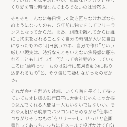
っているこんな生活じゃあ、素敵なトノガタとゆっ
くり愛を育む時間なんてまるでないのは当然さ。
そもそもこんなに毎日慌しく動き回らなければなら
ぬようになったのも、５年前に独立をしてフリーラ
ンスとなってからだ。まあ、組織を離れてからは誰
にも拘束をされることなく自分の時間が大いに自由
になったものの“明日食うカネ、自分で作れ”という
厳しい現実は、時折なんともいえない焦燥感に駆ら
れることもしばしば。何たって会社勤めをしていた
ころは“給料っつーものは銀行に毎月自動的に振り
込まれるもの”と、そう信じて疑わなかったのだか
ら。
それが会社を辞めた途端、いくら首を長くして待っ
ていてもオレ様の銀行口座に大金をじゃんじゃか振
り込んでくれる人間は一人もいないではないか。そ
れゆえ朝から晩までパソコンにらめながら“仕事に
つながりそうなもの”をリサーチし、せっせと企画
書作ってあっちこっちにＥメールで投げかけて自分