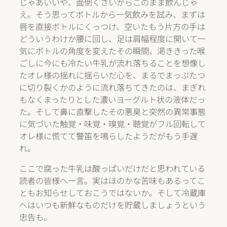
じゃあいいや、面倒くさいからこのまま飲んじゃ
え。そう思ってボトルから一気飲みを試み、まずは
唇を直接ボトルにくっつけ、空いたもう片方の手は
どういうわけか腰に回し、足は肩幅程度に開いて一
気にボトルの角度を変えたその瞬間、渇ききった喉
ごしに今にも冷たい牛乳が流れ落ちることを想像し
たオレ様の揺れに揺らいだ心を、まるでまっぷたつ
に切り裂くかのように流れ落ちてきたのは、まぎれ
もなくまったりとした濃いヨーグルト状の液体だっ
た。そして鼻に直撃したその悪臭と突然の異常事態
に気づいた触覚・味覚・嗅覚・聴覚がフル回転して
オレ様に慌てて警笛を鳴らしたようだがもう手遅
れ。
ここで腐った牛乳は酸っぱいだけだと思われている
読者の皆様へ一言。実はほのかな苦味もあるってこ
ともお知らせしておこうではないか。そして冷蔵庫
へはいつも新鮮なものだけを貯蔵しましょうという
忠告も。