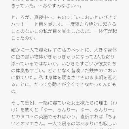
きっていた。…おやすみなさい…。
ところが、真夜中…。ものすごいにおいといびきで
ハッ！！ と目を覚ます。一度寝たら絶対に起きる
ことのないこの私が目を覚ましたのだ。一体何が起
こったのか。
確かに一人で寝たはずの私のベットに、大きな身体
の色の黒い物体がぎゅうぎゅうになって2人も寄り
添っているではないか。いびきもすごいが彼女たち
の体臭もすごい。どことなく昔嗅いだ鉄棒のにおい
に似ていた。私は身体を硬直させそのまま朝を迎え
ることに。だって身動きが全くできなかったんだも
の。
そして翌朝、一緒に寝ていた女王様たちに理由（わ
け）を聞くと「ゆー、ろんりー。ゆー、ろんりー」
とカタコトの英語でそればかり。直訳すれば「ちょ
いとオマエさん。一人で寝るのはあまりにも寂しい