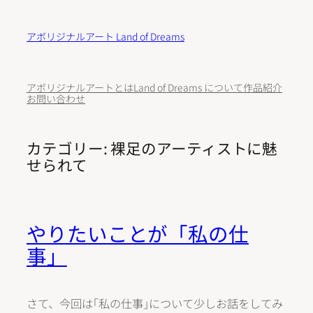
内
容
アボリジナルアート Land of Dreams
を
ス
キ
アボリジナルアートとは
Land of Dreams について
作品紹介
ッ
お問い合わせ
プ
カテゴリー:
裸足のアーティストに魅
せられて
やりたいことが「私の仕
事」
さて、今回は｢私の仕事｣について少しお話をしてみ