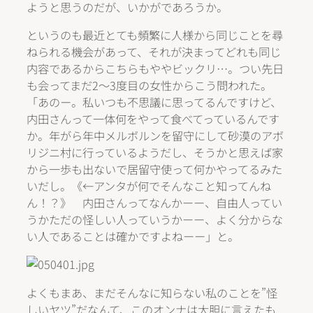
ようと思うのだが、いかがであろうか。
というのも最近とても頻繁に人様から同じことを尋
ねられる機会があって、それが決まってどれも同じ
内容であるからこちらもややビックリ…。つい先日
も会ってまだ2～3度目の女性からこう問われた。
「あのー。私いつも不思議に思ってるんですけど、
内田さんって一体何をやって食べてっているんです
か。年がら年中メルボルンを留守にして砂漠のアボ
リジニ村に行っているようだし、そうかと思えば家
から一歩も出ないで居留守使って何かやってるみた
いだし。《←アンタが何でそんなこと知ってんね
ん！？》 内田さんってなんかーー、自由人ってい
うかただの怪しい人っていうかーー、よく分からな
い人であることは確かですよねーー」と。
よくもまあ、まだそんなに知らない私のことを”怪
しいヤツ”だなんて、このオンナは大胆に言えたも