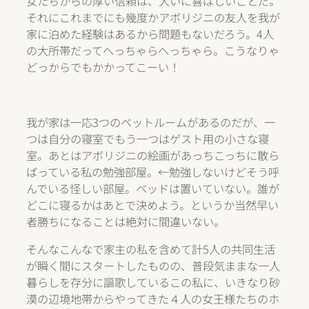
女たちからの厚い信頼は、大いに喜ばしいことだ。
それにこれまでにも幾度かアボリジニの友人を我が
家に泊めた経験はあるから問題もないだろう。4人
の大所帯だってへっちゃらへっちゃら。こうなりゃ
どっからでもかかってこーい！
我が家は一応3つのベットルームがあるのだが、一
つは自分の寝室でもう一つはゲスト用の小さな寝
室。あとはアボリジニの絵画があっちこっちに散ら
ばっている私の勉強部屋。←勉強しないけどそう呼
んでいる怪しい部屋。ベッドは置いていない。誰が
どこに寝るかはあとで決めよう。というか当然早い
者勝ちになることは絶対に間違いない。
そんなこんなで家主の私を含めて計5人の共同生活
が瞬く間にスタートしたものの、普段気ままな一人
暮らしを存分に謳歌しているこの私に、いきなり砂
漠の辺境地帯からやってきた４人の女王様たちのホ