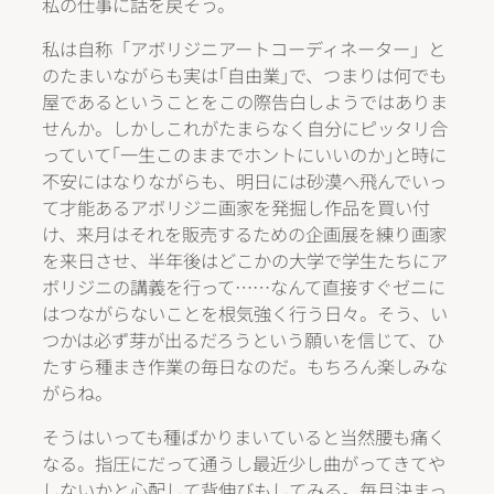
私の仕事に話を戻そう。
私は自称「アボリジニアートコーディネーター」と
のたまいながらも実は｢自由業｣で、つまりは何でも
屋であるということをこの際告白しようではありま
せんか。しかしこれがたまらなく自分にピッタリ合
っていて｢一生このままでホントにいいのか｣と時に
不安にはなりながらも、明日には砂漠へ飛んでいっ
て才能あるアボリジニ画家を発掘し作品を買い付
け、来月はそれを販売するための企画展を練り画家
を来日させ、半年後はどこかの大学で学生たちにア
ボリジニの講義を行って……なんて直接すぐゼニに
はつながらないことを根気強く行う日々。そう、い
つかは必ず芽が出るだろうという願いを信じて、ひ
たすら種まき作業の毎日なのだ。もちろん楽しみな
がらね。
そうはいっても種ばかりまいていると当然腰も痛く
なる。指圧にだって通うし最近少し曲がってきてや
しないかと心配して背伸びもしてみる。毎月決まっ