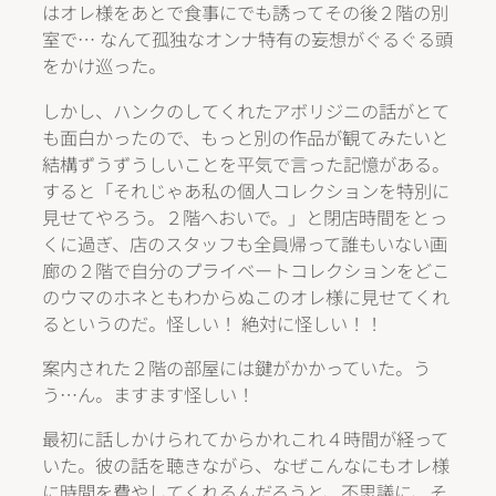
はオレ様をあとで食事にでも誘ってその後２階の別
室で… なんて孤独なオンナ特有の妄想がぐるぐる頭
をかけ巡った。
しかし、ハンクのしてくれたアボリジニの話がとて
も面白かったので、もっと別の作品が観てみたいと
結構ずうずうしいことを平気で言った記憶がある。
すると「それじゃあ私の個人コレクションを特別に
見せてやろう。２階へおいで。」と閉店時間をとっ
くに過ぎ、店のスタッフも全員帰って誰もいない画
廊の２階で自分のプライベートコレクションをどこ
のウマのホネともわからぬこのオレ様に見せてくれ
るというのだ。怪しい！ 絶対に怪しい！！
案内された２階の部屋には鍵がかかっていた。う
う…ん。ますます怪しい！
最初に話しかけられてからかれこれ４時間が経って
いた。彼の話を聴きながら、なぜこんなにもオレ様
に時間を費やしてくれるんだろうと、不思議に、そ