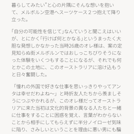
暮らしてみたい”と心の片隅にそんな想いを抱い
て、メルボルン空港へスーツケース２つ抱えて降り
立った。
｢自分の可能性を信じて｣なんていうと聞こえはいい
が、とにかく｢行けば何とかなる｣というまったく大
胆な発想しかなかった当時26歳のオレ様は、案の定
見知らぬ街メルボルンではおしっこちびりそうにな
った体験をいくつもすることになるが、それでも何
とかこの土地に、このオーストラリアに溶け込もう
と日々奮闘した。
「憧れの外国で好きな仕事を思いっきりやってアン
タは幸せだわよね～」と時折友人たちから羨ましそ
うにつぶやかれるが、このオレ様だってオーストラ
リアに来た当初は文化的背景の異なる人たちと一緒
に仕事をすることに困惑を覚え、言葉がわからない
ことから相手にしてもらえずに半分ノイローゼ気味
に陥り、さみしいということを理由に悪い男にも騙