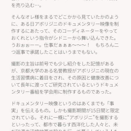
を売り込む…。
そんなオレ様をまるでどこかから見ていたかのよう
に、ある日アボリジニのドキュメンタリー映像を制
作するにあたって、そのコーディネーターをやって
おくれという指令がシドニーから舞い込んできた。
うおぉぉーー。仕事だぁぁぁ～～～！ もちろん二
つ返事で承諾したことはいうまでもない。
撮影の主旨は前号でも少し紹介をした記憶がある
が、京都大学のある名誉教授がアボリジニの現在の
生活習慣病に着目をされ、その原因と健康改善につ
いて長年に渡ってご研究されているというドキュメ
ンタリー番組を学会用に制作するものであった。
ドキュメンタリー映像というのはあくまでも「事
実」を伝えるもの。しかも撮影期間が15日間と限定
されている。それに一概に“アボリジニ”を撮影する
といったって、都市で暮らす西洋化した人々と、未